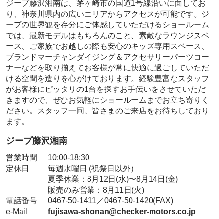
ジープ藤沢湘南は、茅ヶ崎市の国道1号線沿いに面してお
り、神奈川県内の広いエリアからアクセスが可能です。ジ
ープの世界観を存分にご体感していただけるショールーム
では、最新モデルはもちろんのこと、素敵なラウンジスペ
ース、ご家族でお越しの際も安心のキッズ専用スペース、
ブランドマーチャンダイジング＆アクセサリーパーツコー
ナーなどを取り揃えてお客様が常に快適に過ごしていただ
ける空間を造りを心がけております。経験豊富なスタッフ
がお客様にピッタリの1台を探すお手伝いをさせていただ
きますので、ぜひお気軽にショールームまでお立ち寄りく
ださい。スタッフ一同、皆さまのご来店をお待ちしており
ます。
ジープ藤沢湘南
営業時間
：
10:00-18:30
定休日
：
毎週水曜日 (祝祭日以外）
夏季休業：8月12日(水)〜8月14日(金)
販売のみ営業：8月11日(火)
電話番号
：
0467-50-1411／0467-50-1420(FAX)
e-Mail
：
fujisawa-shonan@checker-motors.co.jp