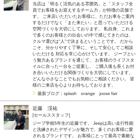
当店は「明るく活気のある雰囲気」と「スタッフ全
員でお客様をお迎えするチーム力」が特徴の店舗で
す。 ご来店いただいたお客様に、ただお車をご案内
するだけでなく「また来たい」と思っていただける
空間づくりを大切にしております。 私自身、これま
で多くのお客様との出会いの中で感じてきたのは、
クルマ選びは“人”で決まるということです。 だから
こそ、分かりやすく丁寧に、そして安心してご相談
いただける 対応を常に心がけています。 ジープとい
う魅力あるブランドを通じて、 お客様のライフスタ
イルに合った一台をご提案し、 ご購入後も長くお付
き合いいただける関係づくりを大切にしています。
どんな小さなことでもお気軽にご相談ください。 皆
様のご来店を心よりお待ちしております。
最新ブログ：splash orange joose fair
近藤 渓祐
[セールススタッフ]
ジープ学校5年生の近藤です。 Jeepは高い走行性能
と洗練されたデザインが魅力で、多くのお客様に愛
されるブランドです。 お客様にとって最高で素敵な