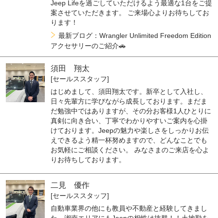
Jeep Lifeを過ごしていただけるよう最適な1台をご提
案させていただきます。 ご来場心よりお待ちしてお
ります！
最新ブログ：Wrangler Unlimited Freedom Edition
アクセサリーのご紹介🚗
須田 翔太
[セールススタッフ]
はじめまして、須田翔太です。新卒として入社し、
日々先輩方に学びながら成長しております。まだま
だ勉強中ではありますが、その分お客様1人ひとりに
真剣に向き合い、丁寧でわかりやすいご案内を心掛
けております。Jeepの魅力や楽しさをしっかりお伝
えできるよう精一杯努めますので、どんなことでも
お気軽にご相談ください。 みなさまのご来店を心よ
りお待ちしております。
二見 優作
[セールススタッフ]
自動車業界の他にも教員や不動産と経験してきまし
た。湘南エリアにもJeepの相性は抜群！！土地勘を