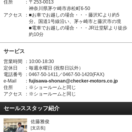
住所
：
〒253-0013
神奈川県茅ケ崎市赤松町6-50
アクセス
：
■お車でお越しの場合・・・藤沢ICより約5
分。国道1号線沿い、茅ヶ崎市と藤沢市の境
■電車でお越しの場合・・・JR辻堂駅より徒歩
約10分
サービス
営業時間
：
10:00-18:30
定休日
：
毎週水曜日 (祝祭日以外）
電話番号
：
0467-50-1411／0467-50-1420(FAX)
e-Mail
：
fujisawa-shonan@checker-motors.co.jp
住所
：
※ショールームと同じ
アクセス
：
※ショールームと同じ
セールススタッフ紹介
佐藤雅俊
[支店長]